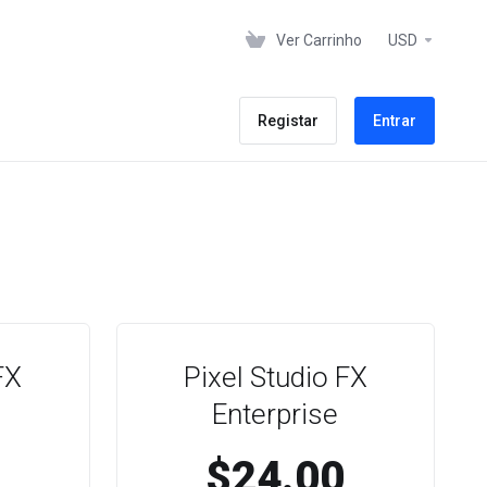
Ver Carrinho
USD
Registar
Entrar
FX
Pixel Studio FX
Enterprise
$24.00