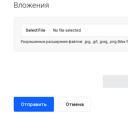
Вложения
Select File
No file selected
Разрешенные расширения файлов: .jpg, .gif, .jpeg, .png (Max fi
Отмена