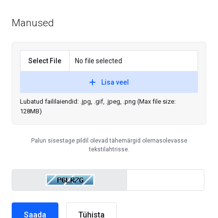
Manused
Select File
No file selected
Lisa veel
Lubatud faililaiendid: .jpg, .gif, .jpeg, .png (Max file size:
128MB)
Palun sisestage pildil olevad tähemärgid olemasolevasse
tekstilahtrisse.
Tühista